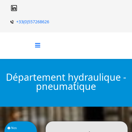
+33(0)557268626
Département hydraulique -
pneumatique
Nos