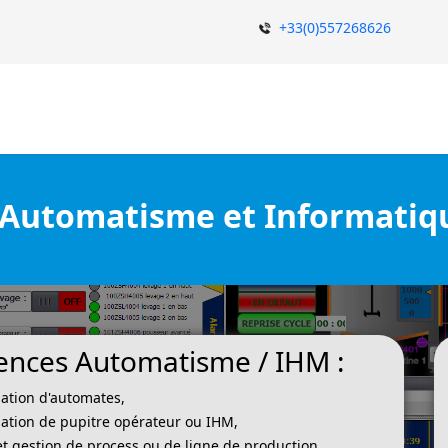
+33(0)557268626
utomatisme et Informatiqu
nces Automatisme / IHM :
tion d'automates,
tion de pupitre opérateur ou IHM,
t gestion de process ou de ligne de production,