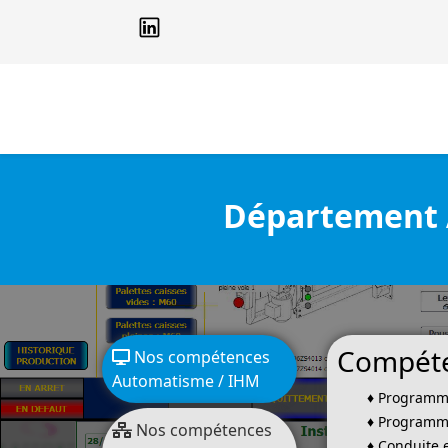
Département A
Compéte
Nos compétences
Automatisme / IHM
♦
Programma
♦
Programma
Nos compétences
♦
Conduite e