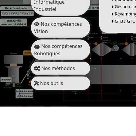
Informatique
♦
Gestion si
Industriel
♦
Revamping-
♦
GTB / GTC 
Nos compétences
Vision
Nos compétences
Robotiques
Nos méthodes
Nos outils