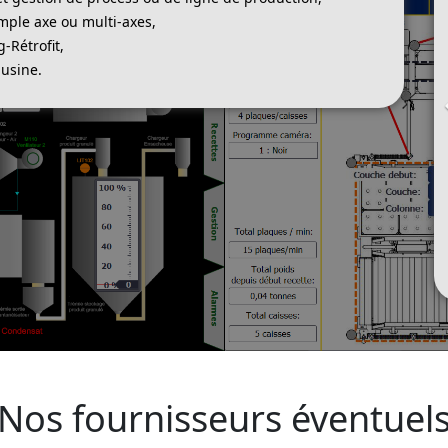
mple axe ou multi-axes,
Rétrofit,
usine.
Nos fournisseurs éventuel